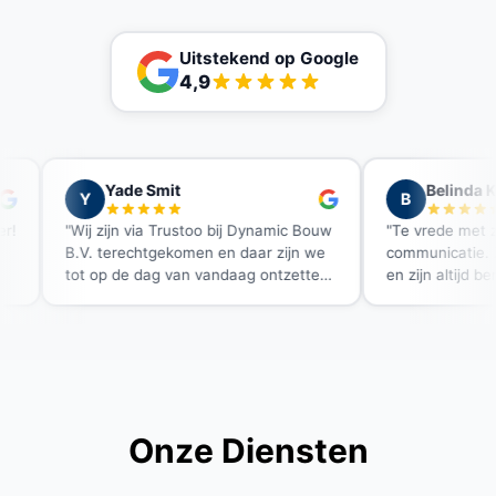
Uitstekend op Google
4,9
t
Belinda Karssen
B
rustoo bij Dynamic Bouw
"Te vrede met zeer goede
komen en daar zijn we
communicatie. Ze denken met je mee
van vandaag ontzettend
en zijn altijd bereikbaar. Echt een
 Een flinke verbouwing,
aanrader!"
iep soepel dankzij hun
flexibiliteit."
Onze Diensten